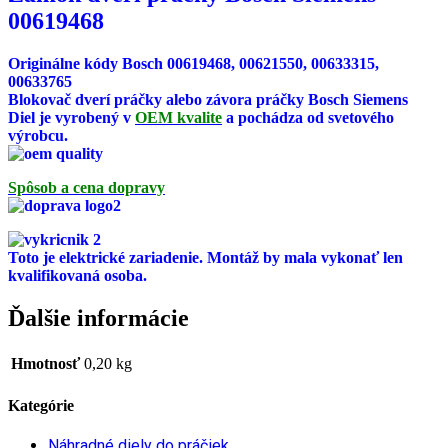
00619468
Originálne kódy Bosch 00619468, 00621550, 00633315,
00633765
Blokovač dverí práčky alebo závora práčky Bosch Siemens
Diel je vyrobený v
OEM kvalite
a pochádza od svetového
výrobcu.
Spôsob a cena dopravy
Toto je elektrické zariadenie. Montáž by mala vykonať len
kvalifikovaná osoba.
Ďalšie informácie
Hmotnosť
0,20 kg
Kategórie
Náhradné diely do práčiek