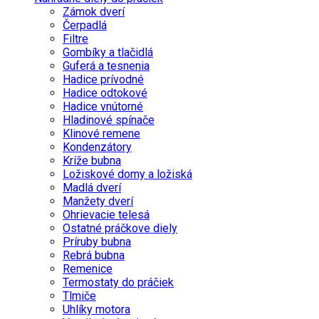
Zámok dverí
Čerpadlá
Filtre
Gombíky a tlačidlá
Guferá a tesnenia
Hadice prívodné
Hadice odtokové
Hadice vnútorné
Hladinové spínače
Klinové remene
Kondenzátory
Kríže bubna
Ložiskové domy a ložiská
Madlá dverí
Manžety dverí
Ohrievacie telesá
Ostatné práčkove diely
Príruby bubna
Rebrá bubna
Remenice
Termostaty do práčiek
Tlmiče
Uhlíky motora