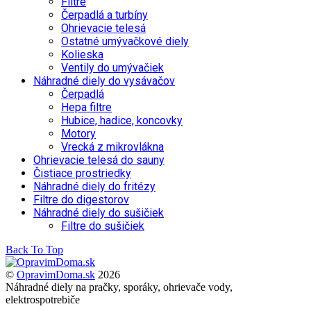
Filtre
Čerpadlá a turbíny
Ohrievacie telesá
Ostatné umývačkové diely
Kolieska
Ventily do umývačiek
Náhradné diely do vysávačov
Čerpadlá
Hepa filtre
Hubice, hadice, koncovky
Motory
Vrecká z mikrovlákna
Ohrievacie telesá do sauny
Čistiace prostriedky
Náhradné diely do fritézy
Filtre do digestorov
Náhradné diely do sušičiek
Filtre do sušičiek
Back To Top
©
OpravimDoma.sk
2026
Náhradné diely na pračky, sporáky, ohrievače vody,
elektrospotrebiče