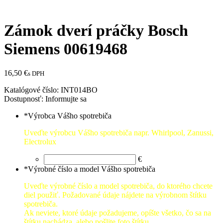
Zámok dverí práčky Bosch
Siemens 00619468
16,50
€
s DPH
Katalógové číslo:
INT014BO
Dostupnosť:
Informujte sa
*
Výrobca Vášho spotrebiča
Uveďte výrobcu Vášho spotrebiča napr. Whirlpool, Zanussi,
Electrolux
€
*
Výrobné číslo a model Vášho spotrebiča
Uveďte výrobné číslo a model spotrebiča, do ktorého chcete
diel použiť. Požadované údaje nájdete na výrobnom štítku
spotrebiča.
Ak neviete, ktoré údaje požadujeme, opíšte všetko, čo sa na
štítku nachádza, alebo pošlite foto štítku