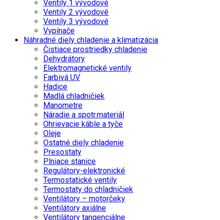
Ventily 1 vývodové
Ventily 2 vývodové
Ventily 3 vývodové
Vypínače
Náhradné diely chladenie a klimatizácia
Čistiace prostriedky chladenie
Dehydrátory
Elektromagnetické ventily
Farbivá UV
Hadice
Madlá chladničiek
Manometre
Náradie a spotr.materiál
Ohrievacie káble a tyče
Oleje
Ostatné diely chladenie
Presostaty
Plniace stanice
Regulátory-elektronické
Termostatické ventily
Termostaty do chladničiek
Ventilátory – motorčeky
Ventilátory axiálne
Ventilátory tangenciálne