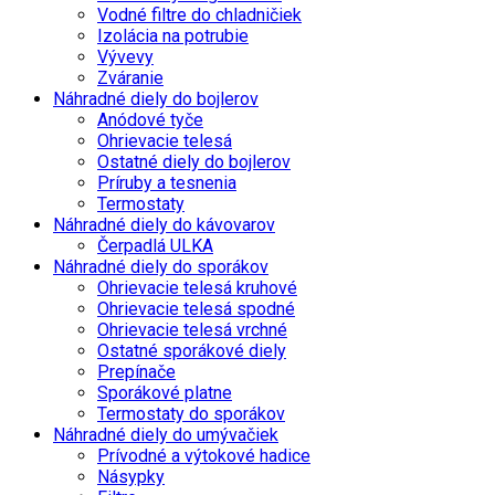
Vodné filtre do chladničiek
Izolácia na potrubie
Vývevy
Zváranie
Náhradné diely do bojlerov
Anódové tyče
Ohrievacie telesá
Ostatné diely do bojlerov
Príruby a tesnenia
Termostaty
Náhradné diely do kávovarov
Čerpadlá ULKA
Náhradné diely do sporákov
Ohrievacie telesá kruhové
Ohrievacie telesá spodné
Ohrievacie telesá vrchné
Ostatné sporákové diely
Prepínače
Sporákové platne
Termostaty do sporákov
Náhradné diely do umývačiek
Prívodné a výtokové hadice
Násypky