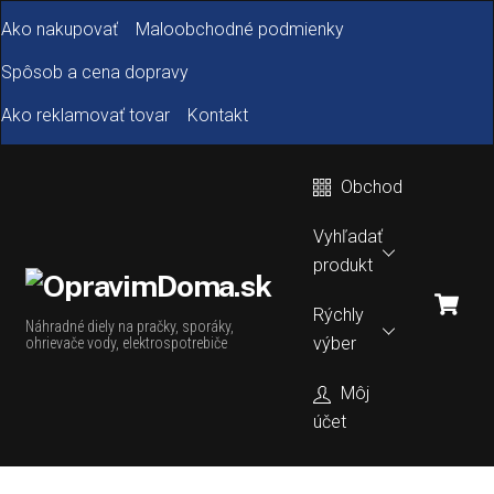
Skip
Ako nakupovať
Maloobchodné podmienky
to
content
Spôsob a cena dopravy
Ako reklamovať tovar
Kontakt
Obchod
Vyhľadať
produkt
Car
Rýchly
Náhradné diely na pračky, sporáky,
výber
ohrievače vody, elektrospotrebiče
Môj
účet