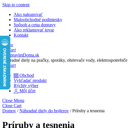
Skip to content
Ako nakupovať
Maloobchodné podmienky
Spôsob a cena dopravy
Ako reklamovať tovar
Kontakt
Menu
Cart
Náhradné diely na pračky, sporáky, ohrievače vody, elektrospotrebiče
Cart
Obchod
Vyhľadať produkt
Rýchly výber
Môj účet
Close Menu
Close Cart
Domov
/
Náhradné diely do bojlerov
/ Príruby a tesnenia
Príruby a tesnenia