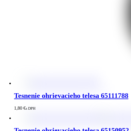
Tesnenie ohrievacieho telesa 65111788
1,80
€
s DPH
Tesnenie ohrievacieho telesa 65150952