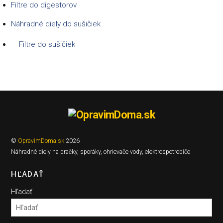
Filtre do digestorov
Náhradné diely do sušičiek
Filtre do sušičiek
©
OpravimDoma.sk
2026
Náhradné diely na pračky, sporáky, ohrievače vody, elektrospotrebiče
HĽADAŤ
Hľadať