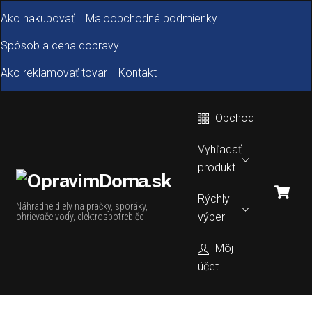
Skip
Ako nakupovať
Maloobchodné podmienky
to
content
Spôsob a cena dopravy
Ako reklamovať tovar
Kontakt
Obchod
Vyhľadať
produkt
Car
Rýchly
Náhradné diely na pračky, sporáky,
výber
ohrievače vody, elektrospotrebiče
Môj
účet