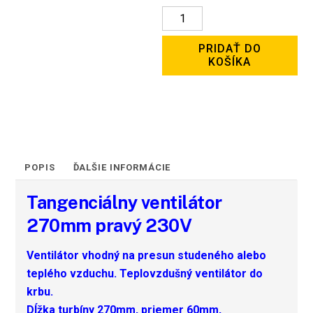
množstvo
Tangenciálny
PRIDAŤ DO
ventilátor
KOŠÍKA
270mm
pravý
POPIS
ĎALŠIE INFORMÁCIE
Tangenciálny ventilátor
270mm pravý 230V
Ventilátor vhodný na presun studeného alebo
teplého vzduchu. Teplovzdušný ventilátor do
krbu.
Dĺžka turbíny 270mm, priemer 60mm,