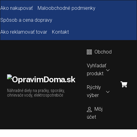
Skip
Ako nakupovať
Maloobchodné podmienky
to
content
Spôsob a cena dopravy
Ako reklamovať tovar
Kontakt
Obchod
Vyhľadať
produkt
Car
Rýchly
Náhradné diely na pračky, sporáky,
výber
ohrievače vody, elektrospotrebiče
Môj
účet