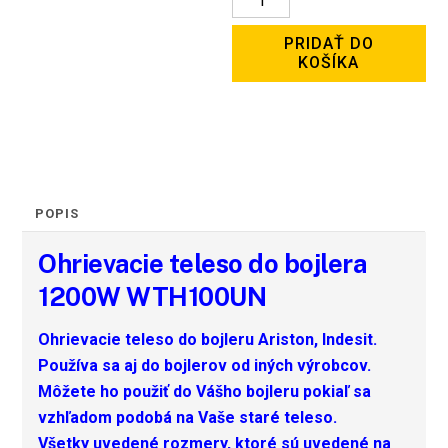
Ohrievacie
PRIDAŤ DO
teleso
KOŠÍKA
do
bojlera
1200W
WTH100UN
POPIS
Ohrievacie teleso do bojlera
1200W WTH100UN
Ohrievacie teleso do bojleru Ariston, Indesit.
Používa sa aj do bojlerov od iných výrobcov.
Môžete ho použiť do Vášho bojleru pokiaľ sa
vzhľadom podobá na Vaše staré teleso.
Všetky uvedené rozmery, ktoré sú uvedené na