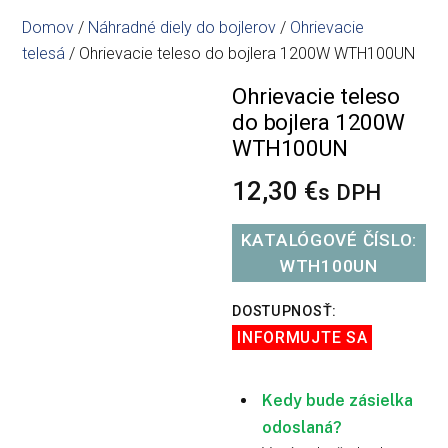
Domov
/
Náhradné diely do bojlerov
/
Ohrievacie
telesá
/ Ohrievacie teleso do bojlera 1200W WTH100UN
Ohrievacie teleso
do bojlera 1200W
WTH100UN
12,30
€
s DPH
KATALÓGOVÉ ČÍSLO:
WTH100UN
DOSTUPNOSŤ:
INFORMUJTE SA
Kedy bude zásielka
odoslaná?