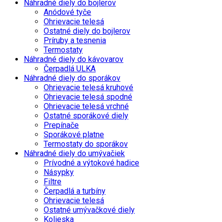
Náhradné diely do bojlerov
Anódové tyče
Ohrievacie telesá
Ostatné diely do bojlerov
Príruby a tesnenia
Termostaty
Náhradné diely do kávovarov
Čerpadlá ULKA
Náhradné diely do sporákov
Ohrievacie telesá kruhové
Ohrievacie telesá spodné
Ohrievacie telesá vrchné
Ostatné sporákové diely
Prepínače
Sporákové platne
Termostaty do sporákov
Náhradné diely do umývačiek
Prívodné a výtokové hadice
Násypky
Filtre
Čerpadlá a turbíny
Ohrievacie telesá
Ostatné umývačkové diely
Kolieska