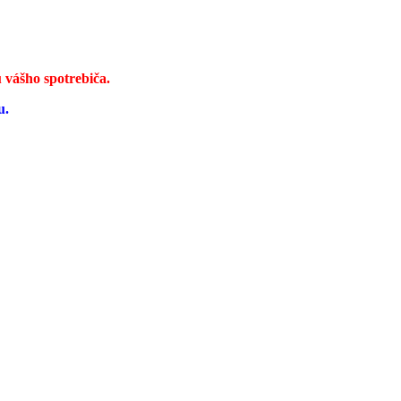
 vášho spotrebiča.
u.