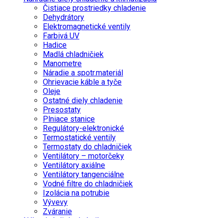
Čistiace prostriedky chladenie
Dehydrátory
Elektromagnetické ventily
Farbivá UV
Hadice
Madlá chladničiek
Manometre
Náradie a spotr.materiál
Ohrievacie káble a tyče
Oleje
Ostatné diely chladenie
Presostaty
Plniace stanice
Regulátory-elektronické
Termostatické ventily
Termostaty do chladničiek
Ventilátory – motorčeky
Ventilátory axiálne
Ventilátory tangenciálne
Vodné filtre do chladničiek
Izolácia na potrubie
Vývevy
Zváranie