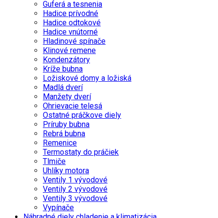
Guferá a tesnenia
Hadice prívodné
Hadice odtokové
Hadice vnútorné
Hladinové spínače
Klinové remene
Kondenzátory
Kríže bubna
Ložiskové domy a ložiská
Madlá dverí
Manžety dverí
Ohrievacie telesá
Ostatné práčkove diely
Príruby bubna
Rebrá bubna
Remenice
Termostaty do práčiek
Tlmiče
Uhlíky motora
Ventily 1 vývodové
Ventily 2 vývodové
Ventily 3 vývodové
Vypínače
Náhradné diely chladenie a klimatizácia