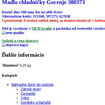
Madlo chladničky Gorenje 380373
Rozteč dier 160 mm, len na oblé dvere
Alternatívne kódy: 315168, 597275, 627038
Upozornenie. Farebný odtieň bielej, sa nemusí zhodovať s farbou
Diel je vyrobený v
OEM kvalite
a pochádza od svetového výrobc
Spôsob a cena dopravy
Ďalšie informácie
Hmotnosť
0,20 kg
Kategórie
Náhradné diely do práčiek
Zámok dverí
Čerpadlá
Filtre
Gombíky a tlačidlá