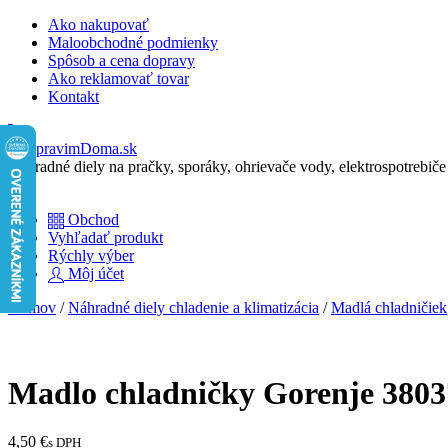
Skip
Ako nakupovať
to
Maloobchodné podmienky
content
Spôsob a cena dopravy
Ako reklamovať tovar
Kontakt
Menu
Cart
Náhradné diely na pračky, sporáky, ohrievače vody, elektrospotrebiče
Cart
Obchod
Vyhľadať produkt
Rýchly výber
Môj účet
Close
Close
Domov
/
Náhradné diely chladenie a klimatizácia
/
Madlá chladničiek
Menu
Cart
Madlo chladničky Gorenje 3803
4,50
€
s DPH