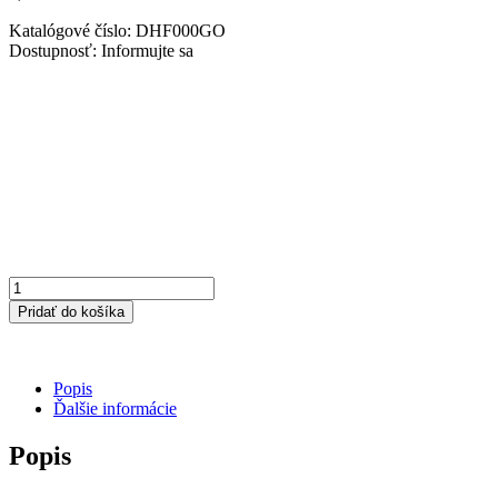
Katalógové číslo:
DHF000GO
Dostupnosť:
Informujte sa
množstvo
Madlo
Pridať do košíka
chladničky
Gorenje
380373
Popis
Ďalšie informácie
Popis