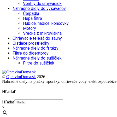
Ventily do umývačiek
Náhradné diely do vysávačov
Čerpadlá
Hepa filtre
Hubice, hadice, koncovky
Motory
Vrecká z mikrovlákna
Ohrievacie telesá do sauny
Čistiace prostriedky
Náhradné diely do fritézy
Filtre do digestorov
Náhradné diely do sušičiek
Filtre do sušičiek
Back
To
©
OpravimDoma.sk
2026
Top
Náhradné diely na pračky, sporáky, ohrievače vody, elektrospotrebiče
Hľadať
Hľadať
×