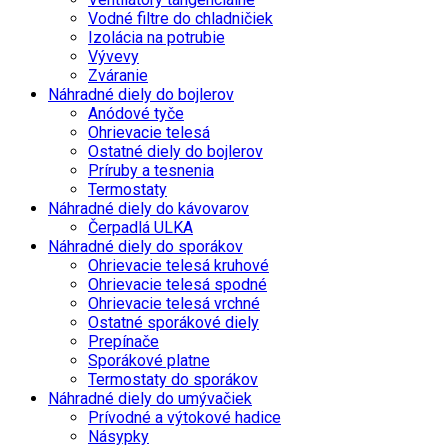
Vodné filtre do chladničiek
Izolácia na potrubie
Vývevy
Zváranie
Náhradné diely do bojlerov
Anódové tyče
Ohrievacie telesá
Ostatné diely do bojlerov
Príruby a tesnenia
Termostaty
Náhradné diely do kávovarov
Čerpadlá ULKA
Náhradné diely do sporákov
Ohrievacie telesá kruhové
Ohrievacie telesá spodné
Ohrievacie telesá vrchné
Ostatné sporákové diely
Prepínače
Sporákové platne
Termostaty do sporákov
Náhradné diely do umývačiek
Prívodné a výtokové hadice
Násypky