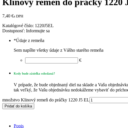
Klinový remeň do práčky 1220 
7,40
€
s DPH
Katalógové číslo:
1220J5EL
Dostupnosť:
Informujte sa
*
Údaje z remeňa
Sem napíšte všetky údaje z Vášho starého remeňa
€
Kedy bude zásielka odoslaná?
V prípade, že bude objednaný diel na sklade a Vašu objednávku
tak veľký, že Vašu objednávku nedokážeme vybaviť do príchod
množstvo Klinový remeň do práčky 1220 J5 EL
Pridať do košíka
Popis