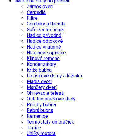
Náhradné diely do práčiek
Zámok dverí
Čerpadlá
Filtre
Gombíky a tlačidlá
Guferá a tesnenia
Hadice prívodné
Hadice odtokové
Hadice vnútorné
Hladinové spínače
Klinové remene
Kondenzátory
Kríže bubna
Ložiskové domy a ložiská
Madlá dverí
Manžety dverí
Ohrievacie telesá
Ostatné práčkove diely
Príruby bubna
Rebrá bubna
Remenice
Termostaty do práčiek
Tlmiče
Uhlíky motora