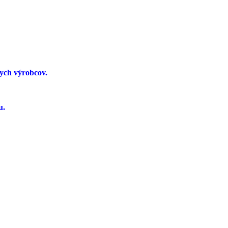
ych výrobcov.
u.