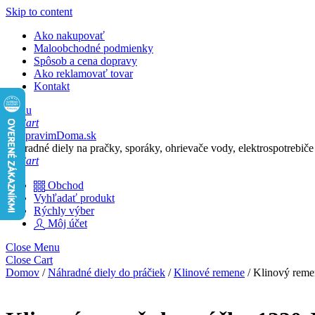
Skip to content
Ako nakupovať
Maloobchodné podmienky
Spôsob a cena dopravy
Ako reklamovať tovar
Kontakt
Menu
Cart
Náhradné diely na pračky, sporáky, ohrievače vody, elektrospotrebiče
Cart
Obchod
Vyhľadať produkt
Rýchly výber
Môj účet
Close Menu
Close Cart
Domov
/
Náhradné diely do práčiek
/
Klinové remene
/ Klinový reme