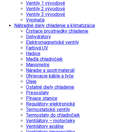
Ventily 1 vývodové
Ventily 2 vývodové
Ventily 3 vývodové
Vypínače
Náhradné diely chladenie a klimatizácia
Čistiace prostriedky chladenie
Dehydrátory
Elektromagnetické ventily
Farbivá UV
Hadice
Madlá chladničiek
Manometre
Náradie a spotr.materiál
Ohrievacie káble a tyče
Oleje
Ostatné diely chladenie
Presostaty
Plniace stanice
Regulátory-elektronické
Termostatické ventily
Termostaty do chladničiek
Ventilátory – motorčeky
Ventilátory axiálne
Ventilátory tangenciálne