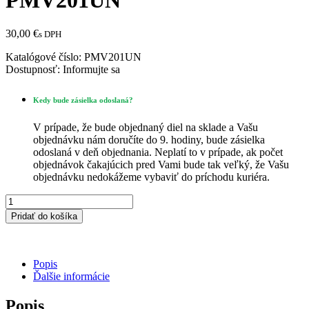
30,00
€
s DPH
Katalógové číslo:
PMV201UN
Dostupnosť:
Informujte sa
Kedy bude zásielka odoslaná?
V prípade, že bude objednaný diel na sklade a Vašu
objednávku nám doručíte do 9. hodiny, bude zásielka
odoslaná v deň objednania. Neplatí to v prípade, ak počet
objednávok čakajúcich pred Vami bude tak veľký, že Vašu
objednávku nedokážeme vybaviť do príchodu kuriéra.
množstvo
Hadice
Pridať do košíka
na
klimatizáciu
R134
PMV201UN
Popis
Ďalšie informácie
Popis