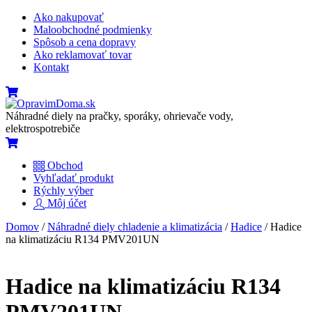
Skip
Ako nakupovať
to
Maloobchodné podmienky
content
Spôsob a cena dopravy
Ako reklamovať tovar
Kontakt
Menu
Cart
Náhradné diely na pračky, sporáky, ohrievače vody,
elektrospotrebiče
Cart
Obchod
Vyhľadať produkt
Rýchly výber
Môj účet
Close
Close
Domov
/
Náhradné diely chladenie a klimatizácia
/
Hadice
/ Hadice
Menu
Cart
na klimatizáciu R134 PMV201UN
ORIGINÁL
Hadice na klimatizáciu R134
PMV201UN