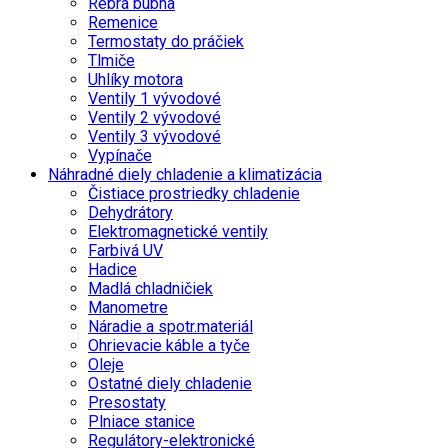
Rebrá bubna
Remenice
Termostaty do práčiek
Tlmiče
Uhlíky motora
Ventily 1 vývodové
Ventily 2 vývodové
Ventily 3 vývodové
Vypínače
Náhradné diely chladenie a klimatizácia
Čistiace prostriedky chladenie
Dehydrátory
Elektromagnetické ventily
Farbivá UV
Hadice
Madlá chladničiek
Manometre
Náradie a spotr.materiál
Ohrievacie káble a tyče
Oleje
Ostatné diely chladenie
Presostaty
Plniace stanice
Regulátory-elektronické