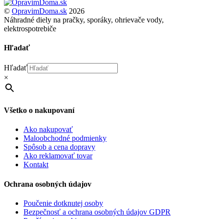
Back
To
©
OpravimDoma.sk
2026
Top
Náhradné diely na pračky, sporáky, ohrievače vody,
elektrospotrebiče
Hľadať
Hľadať
×
Všetko o nakupovaní
Ako nakupovať
Maloobchodné podmienky
Spôsob a cena dopravy
Ako reklamovať tovar
Kontakt
Ochrana osobných údajov
Poučenie dotknutej osoby
Bezpečnosť a ochrana osobných údajov GDPR