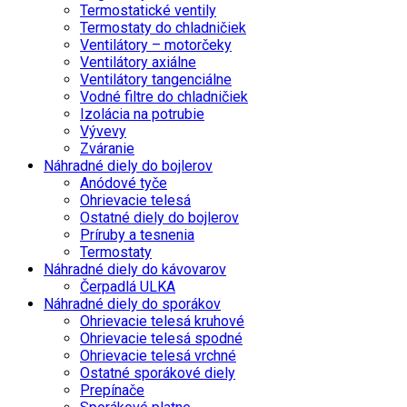
Termostatické ventily
Termostaty do chladničiek
Ventilátory – motorčeky
Ventilátory axiálne
Ventilátory tangenciálne
Vodné filtre do chladničiek
Izolácia na potrubie
Vývevy
Zváranie
Náhradné diely do bojlerov
Anódové tyče
Ohrievacie telesá
Ostatné diely do bojlerov
Príruby a tesnenia
Termostaty
Náhradné diely do kávovarov
Čerpadlá ULKA
Náhradné diely do sporákov
Ohrievacie telesá kruhové
Ohrievacie telesá spodné
Ohrievacie telesá vrchné
Ostatné sporákové diely
Prepínače