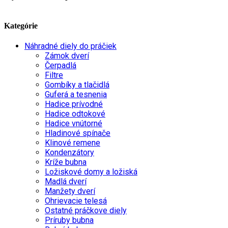
Kategórie
Náhradné diely do práčiek
Zámok dverí
Čerpadlá
Filtre
Gombíky a tlačidlá
Guferá a tesnenia
Hadice prívodné
Hadice odtokové
Hadice vnútorné
Hladinové spínače
Klinové remene
Kondenzátory
Kríže bubna
Ložiskové domy a ložiská
Madlá dverí
Manžety dverí
Ohrievacie telesá
Ostatné práčkove diely
Príruby bubna