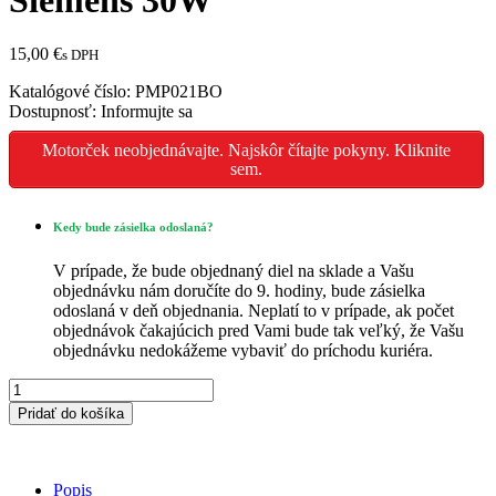
15,00
€
s DPH
Katalógové číslo:
PMP021BO
Dostupnosť:
Informujte sa
Motorček neobjednávajte. Najskôr čítajte pokyny. Kliknite
sem.
Kedy bude zásielka odoslaná?
V prípade, že bude objednaný diel na sklade a Vašu
objednávku nám doručíte do 9. hodiny, bude zásielka
odoslaná v deň objednania. Neplatí to v prípade, ak počet
objednávok čakajúcich pred Vami bude tak veľký, že Vašu
objednávku nedokážeme vybaviť do príchodu kuriéra.
množstvo
Čerpadlo
Pridať do košíka
do
práčky
BOSCH
Siemens
Popis