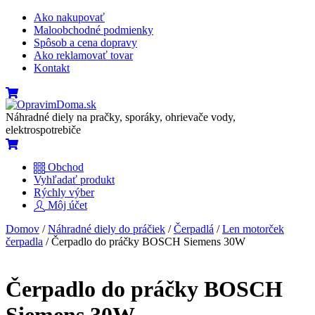
Skip
Ako nakupovať
to
Maloobchodné podmienky
content
Spôsob a cena dopravy
Ako reklamovať tovar
Kontakt
Menu
Cart
Náhradné diely na pračky, sporáky, ohrievače vody,
elektrospotrebiče
Cart
Obchod
Vyhľadať produkt
Rýchly výber
Môj účet
Close
Close
Domov
/
Náhradné diely do práčiek
/
Čerpadlá
/
Len motorček
Menu
Cart
čerpadla
/ Čerpadlo do práčky BOSCH Siemens 30W
Čerpadlo do práčky BOSCH
Siemens 30W