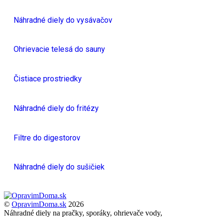
Náhradné diely do vysávačov
Ohrievacie telesá do sauny
Čistiace prostriedky
Náhradné diely do fritézy
Filtre do digestorov
Náhradné diely do sušičiek
Back
To
©
OpravimDoma.sk
2026
Top
Náhradné diely na pračky, sporáky, ohrievače vody,