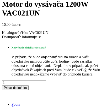
Motor do vysávača 1200W
VAC021UN
16,00
€
s DPH
Katalógové číslo:
VAC021UN
Dostupnosť:
Informujte sa
Kedy bude zásielka odoslaná?
V prípade, že bude objednaný diel na sklade a Vašu
objednávku nám doručíte do 9. hodiny, bude zásielka
odoslaná v deň objednania. Neplatí to v prípade, ak počet
objednávok čakajúcich pred Vami bude tak veľký, že Vašu
objednávku nedokážeme vybaviť do príchodu kuriéra.
množstvo
Motor
Pridať do košíka
do
vysávača
1200W
VAC021UN
Popis