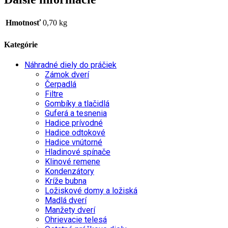
Hmotnosť
0,70 kg
Kategórie
Náhradné diely do práčiek
Zámok dverí
Čerpadlá
Filtre
Gombíky a tlačidlá
Guferá a tesnenia
Hadice prívodné
Hadice odtokové
Hadice vnútorné
Hladinové spínače
Klinové remene
Kondenzátory
Kríže bubna
Ložiskové domy a ložiská
Madlá dverí
Manžety dverí
Ohrievacie telesá