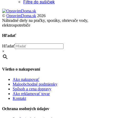
Filtre do sušičiek
Back
To
©
OpravimDoma.sk
2026
Top
Náhradné diely na pračky, sporáky, ohrievače vody,
elektrospotrebiče
Hľadať
Hľadať
×
Všetko o nakupovaní
Ako nakupovať
Maloobchodné podmienky
Spôsob a cena dopravy
Ako reklamovať tovar
Kontakt
Ochrana osobných údajov