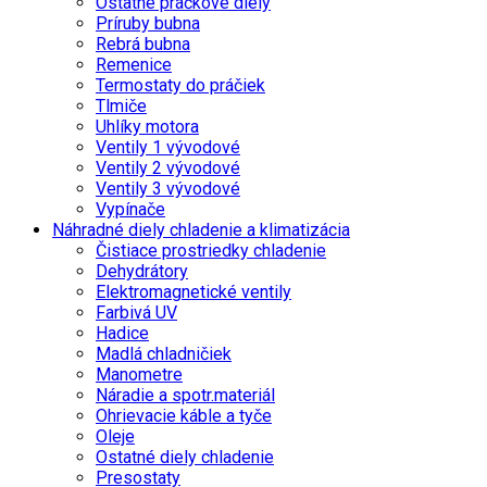
Ostatné práčkove diely
Príruby bubna
Rebrá bubna
Remenice
Termostaty do práčiek
Tlmiče
Uhlíky motora
Ventily 1 vývodové
Ventily 2 vývodové
Ventily 3 vývodové
Vypínače
Náhradné diely chladenie a klimatizácia
Čistiace prostriedky chladenie
Dehydrátory
Elektromagnetické ventily
Farbivá UV
Hadice
Madlá chladničiek
Manometre
Náradie a spotr.materiál
Ohrievacie káble a tyče
Oleje
Ostatné diely chladenie
Presostaty