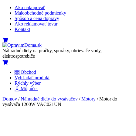
Skip
Ako nakupovať
to
Maloobchodné podmienky
content
Spôsob a cena dopravy
Ako reklamovať tovar
Kontakt
Menu
Cart
Náhradné diely na pračky, sporáky, ohrievače vody,
elektrospotrebiče
Cart
Obchod
Vyhľadať produkt
Rýchly výber
Môj účet
Close
Close
Domov
/
Náhradné diely do vysávačov
/
Motory
/ Motor do
Menu
Cart
vysávača 1200W VAC021UN