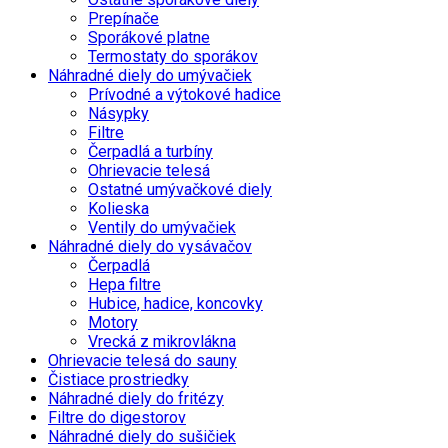
Prepínače
Sporákové platne
Termostaty do sporákov
Náhradné diely do umývačiek
Prívodné a výtokové hadice
Násypky
Filtre
Čerpadlá a turbíny
Ohrievacie telesá
Ostatné umývačkové diely
Kolieska
Ventily do umývačiek
Náhradné diely do vysávačov
Čerpadlá
Hepa filtre
Hubice, hadice, koncovky
Motory
Vrecká z mikrovlákna
Ohrievacie telesá do sauny
Čistiace prostriedky
Náhradné diely do fritézy
Filtre do digestorov
Náhradné diely do sušičiek