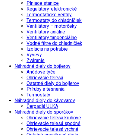
Plniace stanice
Regulátory-elektronické
Termostatické ventily
Termostaty do chladničiek
Ventilátory – motorčeky
Ventilátory axiálne
Ventilátory tangenciálne
Vodné filtre do chladničiek
Izolácia na potrubie
Vývevy
Zváranie
Náhradné diely do bojlerov
Anódové tyče
Ohrievacie telesá
Ostatné diely do bojlerov
Príruby a tesnenia
Termostaty
Náhradné diely do kávovarov
Čerpadlá ULKA
Náhradné diely do sporákov
Ohrievacie telesá kruhové
Ohrievacie telesá spodné
Ohrievacie telesá vrchné
Ostatné sporákové diely